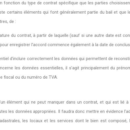
n fonction du type de contrat spécifique que les parties choisissen
iste certains éléments qui font généralement partie du bail et que le 
tres, de :
gnature du contrat, à partir de laquelle (sauf si une autre date est c
ies pour enregistrer l’accord commence également à la date de conclus
entiel d’inclure correctement les données qui permettent de reconstit
ncerne les données essentielles, il s’agit principalement du prénom
de fiscal ou du numéro de TVA.
git d’un élément qui ne peut manquer dans un contrat, et qui est lié à
outes les données appropriées. Il faudra donc mettre en évidence l’ad
cadastrales, les locaux et les services dont le bien est composé, l