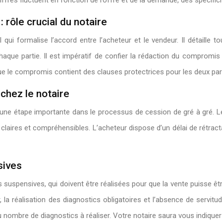
hiffres fluctuent en fonction de l’offre et de la demande, des spécif
 rôle crucial du notaire
i formalise l’accord entre l’acheteur et le vendeur. Il détaille tou
aque partie. Il est impératif de confier la rédaction du compromis à u
ue le compromis contient des clauses protectrices pour les deux par
chez le notaire
e étape importante dans le processus de cession de gré à gré. Le n
aires et compréhensibles. L’acheteur dispose d’un délai de rétractati
sives
uspensives, qui doivent être réalisées pour que la vente puisse êtr
, la réalisation des diagnostics obligatoires et l’absence de servit
du nombre de diagnostics à réaliser. Votre notaire saura vous indiquer