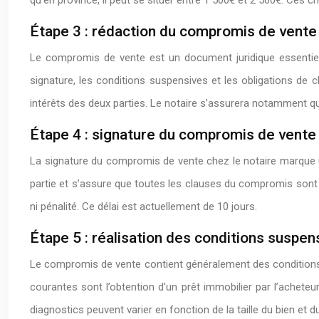
qu’en province, il peut se situer entre 1 500€ et 2 500€. Ces c
Étape 3 : rédaction du compromis de vente :
Le compromis de vente est un document juridique essentiel qu
signature, les conditions suspensives et les obligations de ch
intérêts des deux parties. Le notaire s’assurera notamment q
Étape 4 : signature du compromis de vente 
La signature du compromis de vente chez le notaire marque un
partie et s’assure que toutes les clauses du compromis sont cl
ni pénalité. Ce délai est actuellement de 10 jours.
Étape 5 : réalisation des conditions suspen
Le compromis de vente contient généralement des conditions s
courantes sont l’obtention d’un prêt immobilier par l’acheteur
diagnostics peuvent varier en fonction de la taille du bien et 