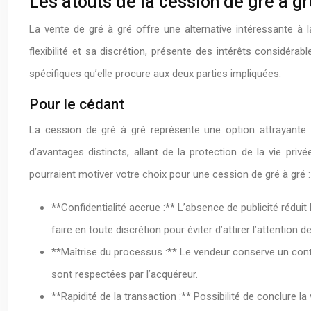
Les atouts de la cession de gré à gr
La vente de gré à gré offre une alternative intéressante à l
flexibilité et sa discrétion, présente des intérêts considér
spécifiques qu’elle procure aux deux parties impliquées.
Pour le cédant
La cession de gré à gré représente une option attrayante 
d’avantages distincts, allant de la protection de la vie pr
pourraient motiver votre choix pour une cession de gré à gré :
**Confidentialité accrue :** L’absence de publicité réduit
faire en toute discrétion pour éviter d’attirer l’attentio
**Maîtrise du processus :** Le vendeur conserve un contrô
sont respectées par l’acquéreur.
**Rapidité de la transaction :** Possibilité de conclure l