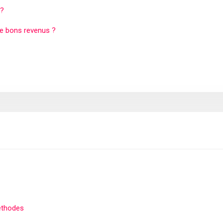
 ?
de bons revenus ?
méthodes