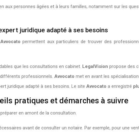
 aux personnes âgées et à leurs familles, notamment sur les questio
’expert juridique adapté à ses besoins
t
Avvocato
permettent aux particuliers de trouver des profession
ables que les consultations en cabinet.
LegalVision
propose des co
s différents professionnels.
Avvocato
met en avant les spécialisation
ert juridique adapté à ses besoins. Le site
Avvocato
a enregistré
pl
seils pratiques et démarches à suivre
e préparer en amont de la consultation.
essaires avant de consulter un notaire. Par exemple, pour une ven