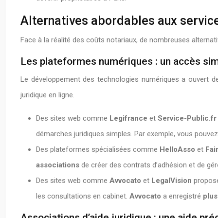
Alternatives abordables aux service
Face à la réalité des coûts notariaux, de nombreuses alternati
Les plateformes numériques : un accès simpli
Le développement des technologies numériques a ouvert de n
juridique en ligne.
Des sites web comme
Legifrance
et
Service-Public.f
démarches juridiques simples. Par exemple, vous pouvez
Des plateformes spécialisées comme
HelloAsso
et
Fai
associations
de créer des contrats d’adhésion et de gére
Des sites web comme
Avvocato
et
LegalVision
propose
les consultations en cabinet.
Avvocato
a enregistré
plus
Associations d’aide juridique : une aide préc