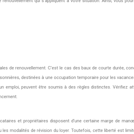
 renouvellement qui s’appliquent à votre situation. Ainsi, vous pou
es de renouvellement. C’est le cas des baux de courte durée, conclu
aisonnières, destinées à une occupation temporaire pour les vacances
n emploi, peuvent être soumis à des règles distinctes. Vérifiez at
ncernent.
locataires et propriétaires disposent d’une certaine marge de manœ
es modalités de révision du loyer. Toutefois, cette liberté est limitée